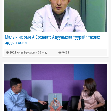
Малын их эмч А.Ерханат: Адууныхаа туурайг тахлах
ардын соёл
2021 оны 3-р сарын 09 -нд
9498