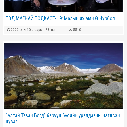
ТОД МАГНАЙ ПОДКАСТ-19: Малын их эмч Ө.Нурбол
2020 оны 10-р сарын 28 -нд
5510
“Алтай Таван Богд” баруун бүсийн уралдааны нэгдсэн
цуваа