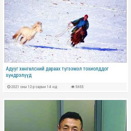
Адууг хөнгөлсний дараах түгээмэл тохиолддог
хүндрэлүүд
2021 оны 12-р сарын 14 -нд
5655