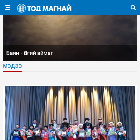
Баян - Өлгий аймаг
МЭДЭЭ