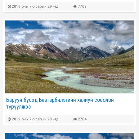
2019 оны 7-р сарын 29 -нд
7703
Баруун бүсэд Баатарбилэгийн халиун соёолон
түрүүлжээ
2019 оны 7-р сарын 28 -нд
2704