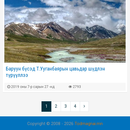
Баруун бүсэд Т.Ууганбаярын цавьдар шүдлэн
түрүүллээ
2019 оны 7-р сарын 27 -нд
2793
1
2
3
4
Copyright © 2008 - 2026
Todmagnai.mn