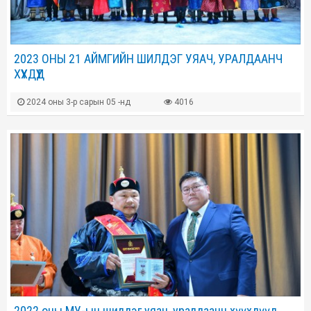
2023 ОНЫ 21 АЙМГИЙН ШИЛДЭГ УЯАЧ, УРАЛДААНЧ
ХҮҮХДҮҮД
2024 оны 3-р сарын 05 -нд
4016
2022 оны МУ-ын шилдэг уяач, уралдаанч хүүхдүүд